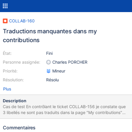
COLLAB-160
Traductions manquantes dans my
contributions
État:
Fini
Personne assignée:
Charles PORCHER
Priorité:
Mineur
Résolution:
Résolu
Plus
Description
Cas de test En contrôlant le ticket COLLAB-156 je constate que
3 libellés ne sont pas traduits dans la page "My contributions"
(alors qu'ils le sont dans la pop-in qui permet de les sélectionner :
Rubrique au lieu de Section Structure de rattachement au lieu de
Commentaires
Institution Groupe au lieu de Group