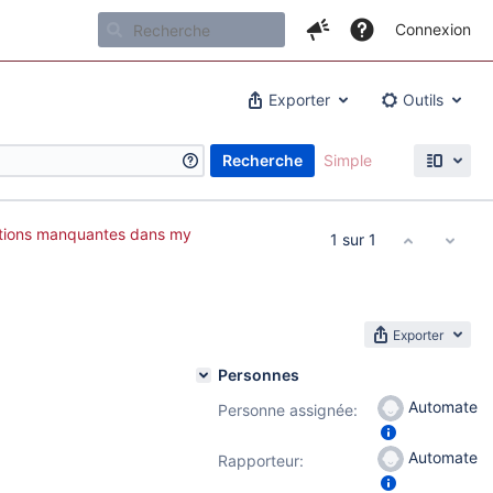
Connexion
Exporter
Outils
Recherche
Simple
ions manquantes dans my
1 sur 1
Exporter
Personnes
Automate
Personne assignée:
Automate
Rapporteur: