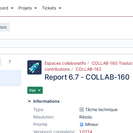
bord
Projets
Tickets
sous
Espaces collaboratifs
COLLAB-160 Traduct
contributions
COLLAB-162
Report 6.7 - COLLAB-160
Fini
Informations
Type:
Tâche technique
Résolution:
Résolu
Priorité:
Mineur
Version(s) corrigée(s):
1.07.14