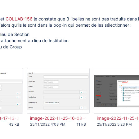
ket
COLLAB-156
je constate que 3 libellés ne sont pas traduits dans
alors qu'ils le sont dans la pop-in qui permet de les sélectionner :
lieu de Section
rattachement au lieu de Institution
eu de Group
3-17-13-39-433.png
image-2022-11-25-16-08-47-785.png
image-2022-11-25-
43 kB
25/11/2022 4:08 PM
11 kB
25/11/2022 5:23 PM