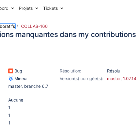
bord
Projets
Tickets
boratifs
COLLAB-160
ions manquantes dans my contributions
Bug
Résolution:
Résolu
Mineur
Version(s) corrigée(s):
master
,
1.07.14
master
,
branche 6.7
Aucune
1
:
1
1