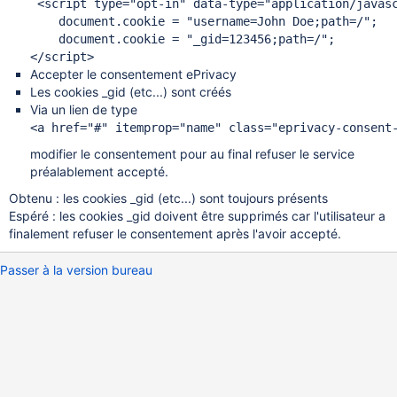
 <script type=
"opt-in"
 data-type=
"application/javas
    document.cookie = 
"username=John Doe;path=/"
;

    document.cookie = 
"_gid=123456;path=/"
;

Accepter le consentement ePrivacy
Les cookies _gid (etc...) sont créés
Via un lien de type
<a href=
"#"
 itemprop=
"name"
 class=
"eprivacy-consent
modifier le consentement pour au final refuser le service
préalablement accepté.
Obtenu : les cookies _gid (etc...) sont toujours présents
Espéré : les cookies _gid doivent être supprimés car l'utilisateur a
finalement refuser le consentement après l'avoir accepté.
Passer à la version bureau