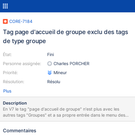
CORE-7184
Tag page d'accueil de groupe exclu des tags
de type groupe
État:
Fini
Personne assignée:
Charles PORCHER
Priorité:
Mineur
Résolution:
Résolu
Plus
Description
En V7 le tag "page d'accueil de groupe" n'est plus avec les
autres tags "Groupes" et a sa propre entrée dans le menu des
tags : Ce qui n'est pas très intuitif puisqu'il faut aller chercher les
blocs de début et de fin (nécessaire à l'insertion du tag page
Commentaires
d'accueil de groupe) dans "Groupes" En 6.7, tout est dans