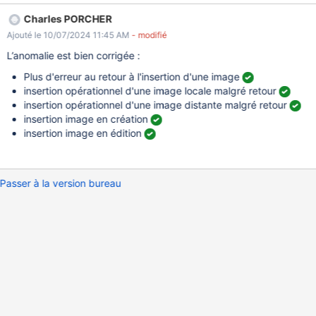
sur la page suivante : contenant l'erreur suivante : Uncaught
Charles PORCHER
TypeError: Cannot read properties of null (reading
Ajouté le 10/07/2024 11:45 AM
- modifié
'querySelector') at contentLoad (plugin.js?
t=1717061814733:51:94) at element.onContentLoad
L’anomalie est bien corrigée :
(plugin.js?t=1717061814733:102:29) at ckeditor.js:31:373 at
Plus d'erreur au retour à l'insertion d'une image
ckeditor.js:33:38 at Object.callFunction (ckeditor.js:33:154)
insertion opérationnel d'une image locale malgré retour
at HTMLIFrameElement.onload (com.jsbsoft.jtf.core.SG:1:16) var
insertion opérationnel d'une image distante malgré retour
body = new
insertion image en création
CKEDITOR.dom.element(dialog.iframeDom.contentDocument.qu
insertion image en édition
erySelector('body'));
Passer à la version bureau