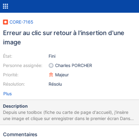
CORE-7165
Erreur au clic sur retour à l'insertion d'une
image
État:
Fini
Personne assignée:
Charles PORCHER
Priorité:
Majeur
Résolution:
Résolu
Plus
Description
Depuis une toolbox (fiche ou carte de page d'accueil), j'insère
une image et clique sur enregistrer dans le premier écran Dans
l'écran de recadrage de l'image je n'effectue aucun traitement et
clique de nouveau sur enregistrer J'arrive sur l'écran de saisie
Commentaires
des paramètres d'insertion où je clique sur précédent : J'arrive