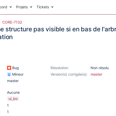
bord
Projets
Tickets
CORE-7132
 structure pas visible si en bas de l'arb
ation
Bug
Résolution:
Non résolu
Mineur
Version(s) corrigée(s):
master
master
Aucune
ui_bo
1
:
1