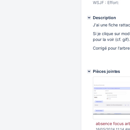
WSJF : Effort:
Description
J'ai une fiche ratt
Si je clique sur mod
pour la voir (cf. gif).
Corrigé pour l'arbr
Pièces jointes
absence focus arb
16/05/2024 11:14 A