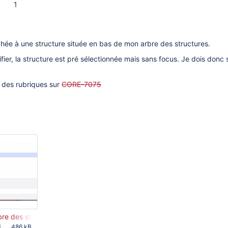
1
achée à une structure située en bas de mon arbre des structures.
ifier, la structure est pré sélectionnée mais sans focus. Je dois donc s
e des rubriques sur
CORE-7075
re des structures.gif
M
486 kB