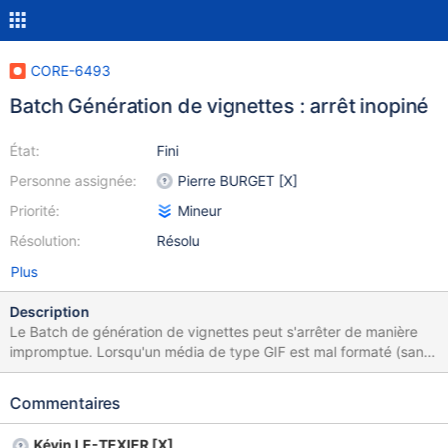
CORE-6493
Batch Génération de vignettes : arrêt inopiné
État:
Fini
Personne assignée:
Pierre BURGET [X]
Priorité:
Mineur
Résolution:
Résolu
Plus
Description
Le Batch de génération de vignettes peut s'arrêter de manière
impromptue. Lorsqu'un média de type GIF est mal formaté (sans
région > Gif de 0*0) une exception est levée et provoque l'arrêt
du traitement.
Commentaires
Kévin LE-TEXIER [X]