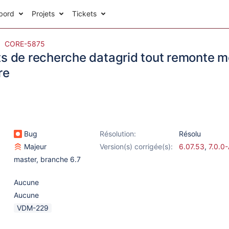
bord
Projets
Tickets
CORE-5875
ts de recherche datagrid tout remonte m
re
Bug
Résolution:
Résolu
Majeur
Version(s) corrigée(s):
6.07.53
,
7.0.0
master
,
branche 6.7
Aucune
Aucune
VDM-229