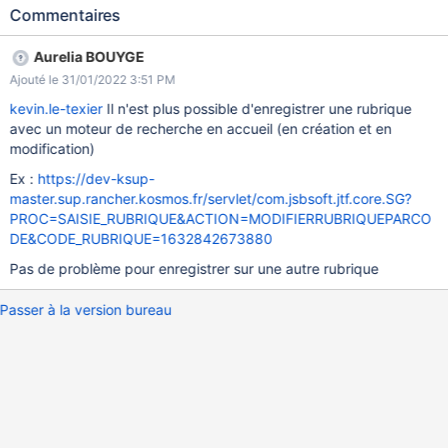
Commentaires
Aurelia BOUYGE
Ajouté le 31/01/2022 3:51 PM
kevin.le-texier
Il n'est plus possible d'enregistrer une rubrique
avec un moteur de recherche en accueil (en création et en
modification)
Ex :
https://dev-ksup-
master.sup.rancher.kosmos.fr/servlet/com.jsbsoft.jtf.core.SG?
PROC=SAISIE_RUBRIQUE&ACTION=MODIFIERRUBRIQUEPARCO
DE&CODE_RUBRIQUE=1632842673880
Pas de problème pour enregistrer sur une autre rubrique
Passer à la version bureau