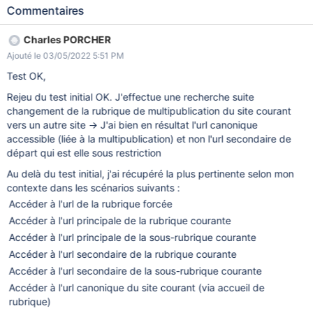
l'utilisateur mais celle-ci ne sera jamais renvoyée car les
Commentaires
processors appelés en premier fournissent une URL mais non
accessible par l'utilisateur. Dans chaque processor il faut vérifier
Charles PORCHER
les droits d'accès, pour passer au suivant si l'utilisateur n'a pas
Ajouté le 03/05/2022 5:51 PM
les droits. Proposition déjà implémentée dans CESITMA-619.
Test OK,
Rejeu du test initial OK. J'effectue une recherche suite
changement de la rubrique de multipublication du site courant
vers un autre site -> J'ai bien en résultat l'url canonique
accessible (liée à la multipublication) et non l'url secondaire de
départ qui est elle sous restriction
Au delà du test initial, j'ai récupéré la plus pertinente selon mon
contexte dans les scénarios suivants :
Accéder à l'url de la rubrique forcée
Accéder à l'url principale de la rubrique courante
Accéder à l'url principale de la sous-rubrique courante
Accéder à l'url secondaire de la rubrique courante
Accéder à l'url secondaire de la sous-rubrique courante
Accéder à l'url canonique du site courant (via accueil de
rubrique)