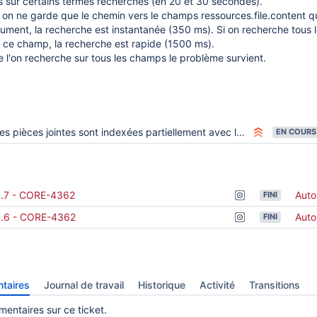
sur certains termes recherchés (en 20 et 30 secondes).
si on ne garde que le chemin vers le champs ressources.file.content q
ment, la recherche est instantanée (350 ms). Si on recherche tous 
 ce champ, la recherche est rapide (1500 ms).
 l'on recherche sur tous les champs le problème survient.
s pièces jointes sont indexées partiellement avec le plugin MapperAttachment
EN COURS
6.7 - CORE-4362
Aut
FINI
6.6 - CORE-4362
Aut
FINI
taires
Journal de travail
Historique
Activité
Transitions
entaires sur ce ticket.