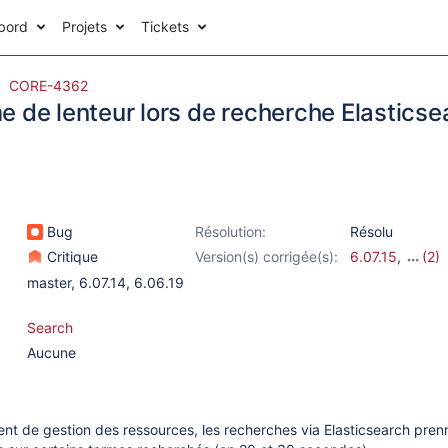
bord
Projets
Tickets
CORE-4362
e de lenteur lors de recherche Elasticse
Bug
Résolution:
Résolu
Critique
Version(s) corrigée(s):
6.07.15
,
(2)
6.06.20
,
6.08.
master
,
6.07.14
,
6.06.19
ALPHA-01
Search
Aucune
nt de gestion des ressources, les recherches via Elasticsearch pren