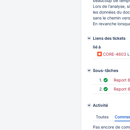
beaucoup de temps 
Lors de l'analyse, 
les données du docu
sans le chemin vers
En revanche lorsque
Liens des tickets
lié à
CORE-4603
Le
Sous-tâches
1.
Report 
2.
Report 
Activité
Toutes
Commen
Pas encore de comm