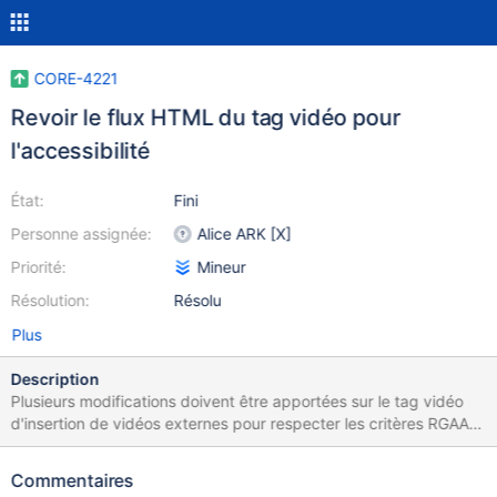
CORE-4221
Revoir le flux HTML du tag vidéo pour
l'accessibilité
État:
Fini
Personne assignée:
Alice ARK [X]
Priorité:
Mineur
Résolution:
Résolu
Plus
Description
Plusieurs modifications doivent être apportées sur le tag vidéo
d'insertion de vidéos externes pour respecter les critères RGAA :
Critère 2.1 : Chaque cadre en ligne a-t-il un titre de cadre ?
Ajouter un attribut title sur la balise <iframe> Critère 10.1 : Dans le
Commentaires
site Web, des feuilles de styles sont-elles utilisées pour contrôler