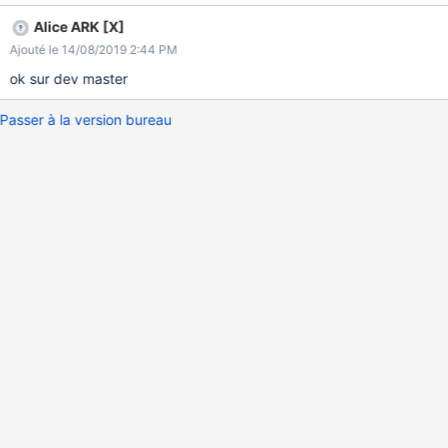
la présentation de l'information ? Supprimer les attributs width,
Alice ARK [X]
height et frameborder de la balise <iframe>. Exemple de vidéo
Ajouté le 14/08/2019 2:44 PM
externe insérée :
ok sur dev master
Passer à la version bureau