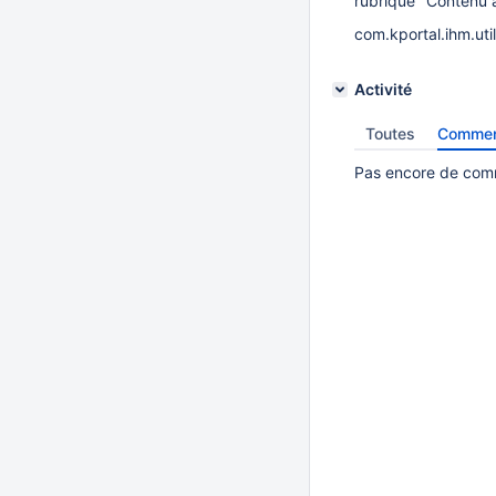
rubrique "Contenu à 
com.kportal.ihm.ut
Activité
Toutes
Commen
Pas encore de comm