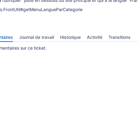
rubriquer" juste en dessous du site principal et qui a la langue "Fran
ils.FrontUtil#getMenuLangueParCategorie
taires
Journal de travail
Historique
Activité
Transitions
entaires sur ce ticket.