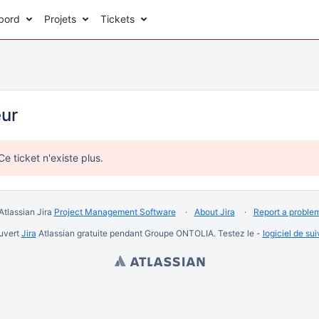
bord
Projets
Tickets
eur
Ce ticket n'existe plus.
Atlassian Jira
Project Management Software
About Jira
Report a proble
ouvert
Jira
Atlassian gratuite pendant Groupe ONTOLIA. Testez le -
logiciel de su