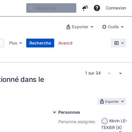
Connexion
Exporter
Outils
Plus
Recherche
Avancé
1 sur 34
tionné dans le
Exporter
Personnes
Kévin LE-
Personne assignée:
TEXIER [X]