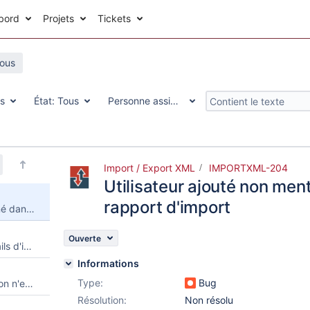
bord
Projets
Tickets
sous
s
État:
Tous
Personne assignée:
Tous
Import / Export XML
IMPORTXML-204
Utilisateur ajouté non men
rapport d'import
Utilisateur ajouté non mentionné dans le rapport d'import
Ouverte
Pouvoir désactiver certains mails d'imports XML
Informations
Type:
Bug
La date de dernière modification n'est plus mise à jour lors d'un import
Résolution:
Non résolu