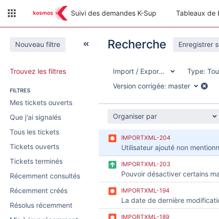
Suivi des demandes K-Sup
Tableaux de 
Recherche
Nouveau filtre
Enregistrer 
Trouvez les filtres
Import / Export XML
Type:
Tou
Version corrigée:
master
FILTRES
Mes tickets ouverts
Organiser par
Que j'ai signalés
Tous les tickets
IMPORTXML-204
Tickets ouverts
Tickets terminés
IMPORTXML-203
Récemment consultés
Récemment créés
IMPORTXML-194
Résolus récemment
IMPORTXML-189