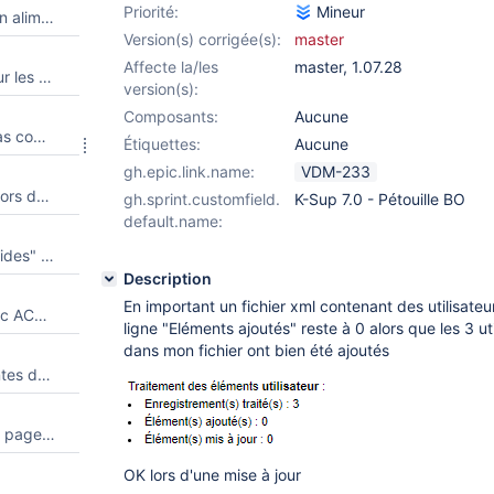
Priorité:
Mineur
Compteur éléments ajoutés non alimentés lors d'un import d'utilisateurs
Version(s) corrigée(s):
master
Affecte la/les
master
,
1.07.28
La suppression automatique sur les structures et annuaires ne fonctionne pas dans certain cas.
version(s):
Composants:
Aucune
L'action "AJOUTER" ne tient pas compte de la langue
Étiquettes:
Aucune
gh.epic.link.name:
VDM-233
Améliorer la gestion des listes lors de l'import
gh.sprint.customfield.
K-Sup 7.0 - Pétouille BO
default.name:
Le paramètre "import.noeudsvides" n'est plus pris en compte
Description
En important un fichier xml contenant des utilisateu
La création d'une rubrique avec ACCUEIL de type 0000 renvoie une exception
ligne "Eléments ajoutés" reste à 0 alors que les 3 ut
dans mon fichier ont bien été ajoutés
Suppression des fiches présentes dans l'import si suppressionauto activée
En création, une rubrique avec page d'accueil visible n'a pas d'URL
OK lors d'une mise à jour